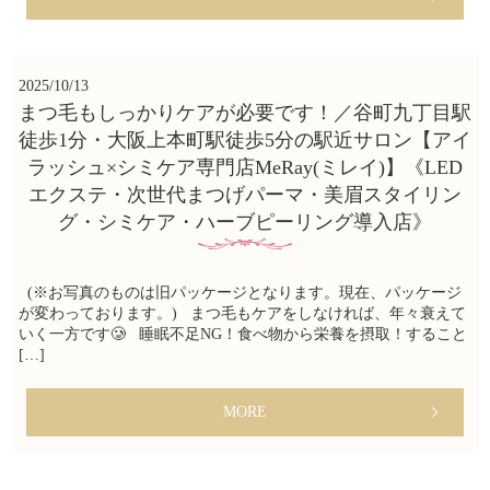
2025/10/13
まつ毛もしっかりケアが必要です！／谷町九丁目駅
徒歩1分・大阪上本町駅徒歩5分の駅近サロン【アイ
ラッシュ×シミケア専門店MeRay(ミレイ)】《LED
エクステ・次世代まつげパーマ・美眉スタイリン
グ・シミケア・ハーブピーリング導入店》
(※お写真のものは旧パッケージとなります。現在、パッケージ
が変わっております。) まつ毛もケアをしなければ、年々衰えて
いく一方です🥲 睡眠不足NG！食べ物から栄養を摂取！すること
[…]
MORE