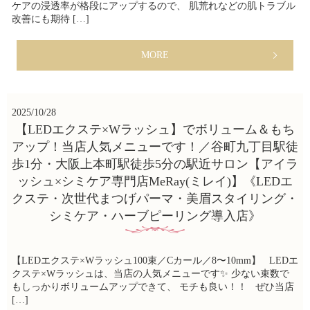
ケアの浸透率が格段にアップするので、 肌荒れなどの肌トラブル
改善にも期待 […]
MORE
2025/10/28
【LEDエクステ×Wラッシュ】でボリューム＆もち
アップ！当店人気メニューです！／谷町九丁目駅徒
歩1分・大阪上本町駅徒歩5分の駅近サロン【アイラ
ッシュ×シミケア専門店MeRay(ミレイ)】《LEDエ
クステ・次世代まつげパーマ・美眉スタイリング・
シミケア・ハーブピーリング導入店》
【LEDエクステ×Wラッシュ100束／Cカール／8〜10mm】 LEDエ
クステ×Wラッシュは、当店の人気メニューです✨ 少ない束数で
もしっかりボリュームアップできて、 モチも良い！！ ぜひ当店
[…]