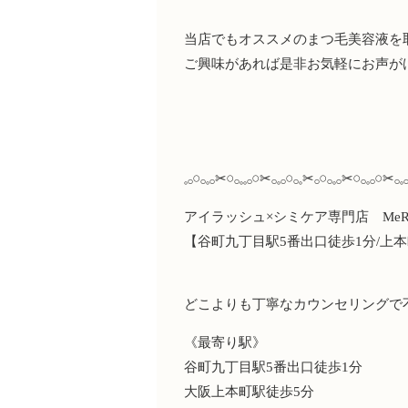
当店でもオススメのまつ毛美容液を
ご興味があれば是非お気軽にお声が
𓈒𓂂𓏸𓂂𓈒𓂂✂︎𓏸𓂂𓈒𓈒𓂂𓏸✂︎𓂂𓈒𓂂𓏸𓂂𓈒✂︎𓂂𓏸𓂂𓈒𓂂✂︎𓏸𓂂𓈒𓂂𓏸✂︎𓂂𓈒
アイラッシュ×シミケア専門店 MeR
【谷町九丁目駅5番出口徒歩1分/上
どこよりも丁寧なカウンセリングで
《最寄り駅》
谷町九丁目駅5番出口徒歩1分
大阪上本町駅徒歩5分