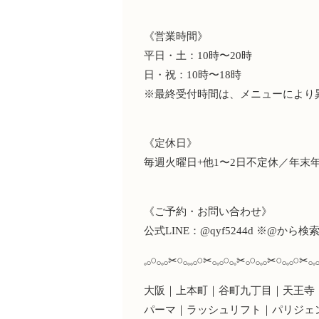
《営業時間》
平日・土：10時〜20時
日・祝：10時〜18時
※最終受付時間は、メニューにより
《定休日》
毎週火曜日+他1〜2日不定休／年末
《ご予約・お問い合わせ》
公式LINE：@qyf5244d ※@から検
𓈒𓂂𓏸𓂂𓈒𓂂✂︎𓏸𓂂𓈒𓈒𓂂𓏸✂︎𓂂𓈒𓂂𓏸𓂂𓈒✂︎𓂂𓏸𓂂𓈒𓂂✂︎𓏸𓂂𓈒𓂂𓏸✂︎𓂂𓈒
大阪｜上本町｜谷町九丁目｜天王寺｜
パーマ｜ラッシュリフト｜パリジェ