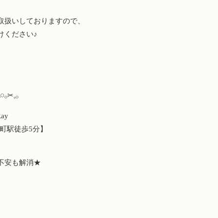
取扱いしておりますので、
けください♪
𓏸𓂂✂︎𓈒𓂂
ay
本町駅徒歩5分】
不安も解消★