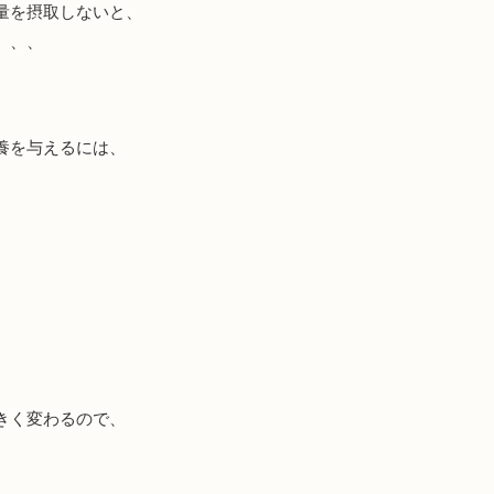
量を摂取しないと、
、、、
養を与えるには、
、
きく変わるので、