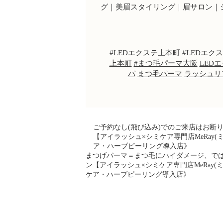
グ｜美眉スタイリング｜眉サロン｜
#LEDエクステ上本町
#LEDエク
上本町
#まつ毛パーマ大阪
LED
パ
まつ毛パーマ
ラッシュリ
ご予約なし(飛び込み)でのご来店はお断
【アイラッシュ×シミケア専門店MeRay
ア・ハーブピーリング導入店》
まつげパーマ＝まつ毛にハイダメージ、では
ン【アイラッシュ×シミケア専門店MeRay
ケア・ハーブピーリング導入店》