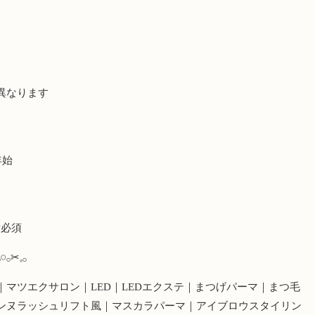
異なります
年始
索必須
𓏸𓂂✂︎𓈒𓂂
マツエクサロン｜LED｜LEDエクステ｜まつげパーマ｜まつ毛
ンヌラッシュリフト風｜マスカラパーマ｜アイブロウスタイリン