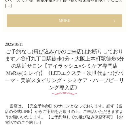
いく一方です🥲 睡眠不足NG！食べ物から栄養を摂取！すること
[…]
MORE
2025/10/11
ご予約なし(飛び込み)でのご来店はお断りしており
ます／谷町九丁目駅徒歩1分・大阪上本町駅徒歩5分
の駅近サロン【アイラッシュ×シミケア専門店
MeRay(ミレイ)】《LEDエクステ・次世代まつげパ
ーマ・美眉スタイリング・シミケア・ハーブピーリ
ング導入店》
当店は、【完全予約制】のサロンとなっております。必ず【当
店の公式LINE】からご予約をお取りの上、ご来店いただきますよ
うお願いいたします。 【ご予約無しでの飛び込み来店不可】【お
電話でのご予約 […]