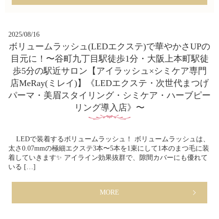
2025/08/16
ボリュームラッシュ(LEDエクステ)で華やかさUPの
目元に！〜谷町九丁目駅徒歩1分・大阪上本町駅徒
歩5分の駅近サロン【アイラッシュ×シミケア専門
店MeRay(ミレイ)】《LEDエクステ・次世代まつげ
パーマ・美眉スタイリング・シミケア・ハーブピー
リング導入店》〜
LEDで装着するボリュームラッシュ！ ボリュームラッシュは、
太さ0.07mmの極細エクステ3本〜5本を1束にして1本のまつ毛に装
着していきます✨ アイライン効果抜群で、隙間カバーにも優れて
いる […]
MORE