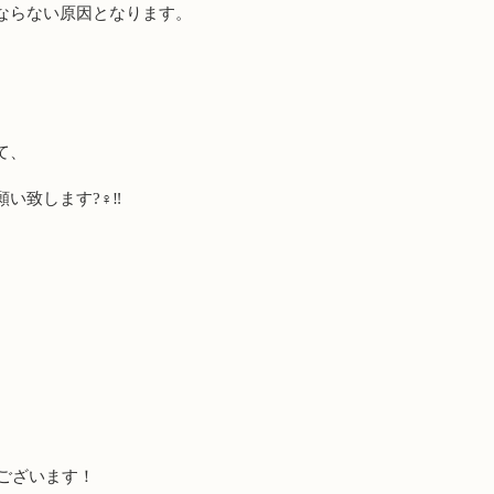
ならない原因となります。
て、
願い致します
?‍♀️‼️
ございます！