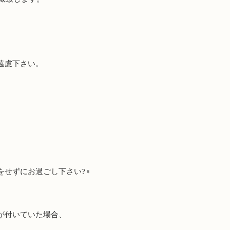
、
遠慮下さい。
、
をせずに
お過ごし下さい
?‍♀️
が付いていた場合、