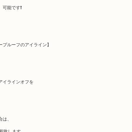
、可能です
❗️
ープルーフのアイライン】
アイラインオフを
合は、
戴致します。