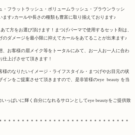
ュ・フラットラッシュ・ボリュームラッシュ・ブラウンラッシ
います♪カールや長さの種類も豊富に取り揃えております♪
らあて方をお選び頂けます！まつげパーマで使用するセット剤は、
げのダメージを最小限に抑えてカールをあてることが出来ます♪
態、お客様の眉メイク等をトータルにみて、お一人お一人に合わ
お仕上げさせて頂きます！
客様のなりたいイメージ・ライフスタイル・まつげやお目元の状
ザインをご提案させて頂きますので、是非皆様の
eye
beauty
を当
力いっぱいに輝く自分になれるサロンとして
eye beauty
をご提供致
＊＊＊＊＊＊＊＊＊＊＊＊＊＊＊＊＊＊＊＊＊＊＊＊＊＊＊＊＊