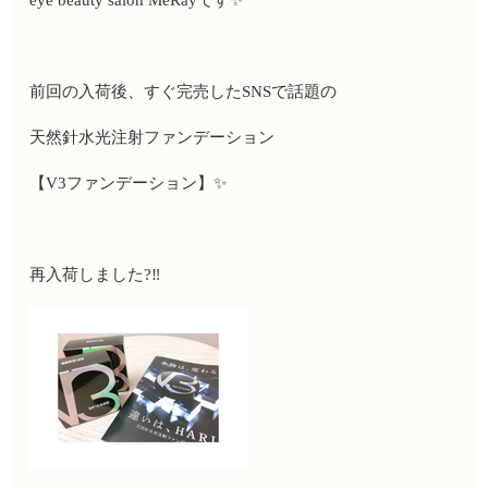
eye beauty salon MeRay
です
✨
前回の入荷後、すぐ完売した
SNS
で話題の
天然針水光注射ファンデーション
【
V3
ファンデーション】
✨
再入荷しました
?‼️