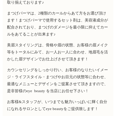
取り揃えております♪
まつげパーマは、
2
種類のカールからあて方をお選び頂け
ます！まつげパーマで使用するセット剤は、美容液成分が
配合されており、まつげのダメージを最小限に抑えてカー
ルをあてることが出来ます♪
美眉スタイリングは、骨格や眉の状態、お客様の眉メイク
等をトータルにみて、お一人お一人に合わせ、地眉毛を活
かした眉デザインでお仕上げさせて頂きます！
カウンセリングをしっかり行い、お客様のなりたいイメー
ジ・ライフスタイル・まつげやお目元の状態等に合わせ、
最適なメニューとデザインをご提案させて頂きますので、
是非皆様の
eye
beauty
を当店にお任せ下さい！
お客様
&
スタッフが、いつまでも魅力いっぱいに輝く自分
になれるサロンとして
eye beauty
をご提供致します！