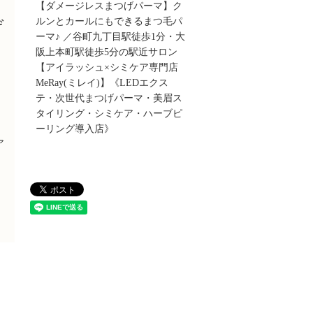
ュ
【ダメージレスまつげパーマ】ク
ルンとカールにもできるまつ毛パ
げ
ーマ♪ ／谷町九丁目駅徒歩1分・大
阪上本町駅徒歩5分の駅近サロン
【アイラッシュ×シミケア専門店
MeRay(ミレイ)】《LEDエクス
テ・次世代まつげパーマ・美眉ス
タイリング・シミケア・ハーブピ
ーリング導入店》
ア