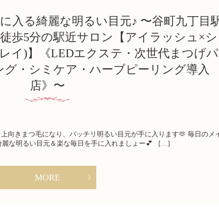
で手に入る綺麗な明るい目元♪ 〜谷町九丁目
駅徒歩5分の駅近サロン【アイラッシュ×シ
(ミレイ)】《LEDエクステ・次世代まつげパ
ング・シミケア・ハーブピーリング導入
店》〜
な上向きまつ毛になり、パッチリ明るい目元が手に入ります🫶 毎日のメ
麗な明るい目元＆楽な毎日を手に入れましょー💕 […]
MORE