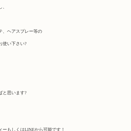
し、
テ、ヘアスプレー等の
お使い下さい?
ばと思います?
ィーもしくは
LINE
から可能です！