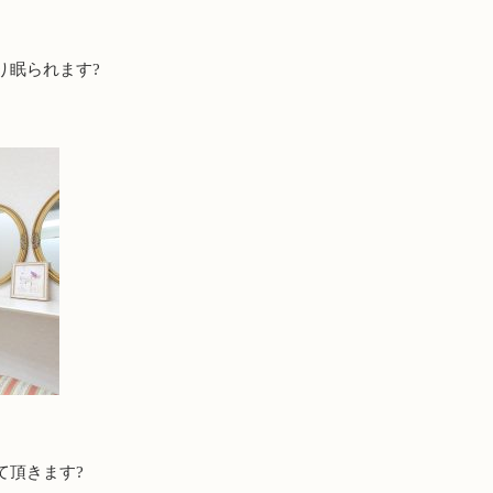
り眠られます?
て頂きます?