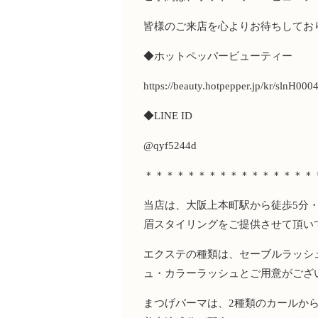
皆様のご来店を心よりお待ちしてお
◆ホットペッパービューティー
https://beauty.hotpepper.jp/kr/slnH000
◆
LINE ID
@qyf5244d
＊＊＊＊＊＊＊＊＊＊＊＊＊＊＊＊
当店は、大阪上本町駅から徒歩
5
分
眉スタイリングをご提供させて頂い
エクステの種類は、セーブルラッシ
ュ・カラーラッシュとご用意がござ
まつげパーマは、
2
種類のカールか