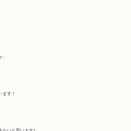
か、
います！
きたいと思います?