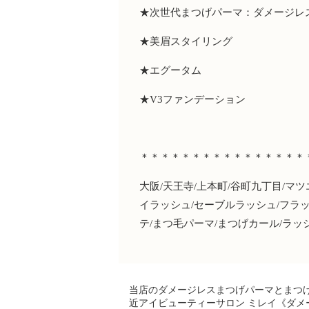
★
次世代まつげパーマ：ダメージレ
★
美眉スタイリング
★
エグータム
★V3
ファンデーション
＊＊＊＊＊＊＊＊＊＊＊＊＊＊＊＊
大阪
/
天王寺
/
上本町
/
谷町九丁目
/
マツ
イラッシュ
/
セーブルラッシュ
/
フラ
テ
/
まつ毛パーマ
/
まつげカール
/
ラッ
当店のダメージレスまつげパーマとまつ
近アイビューティーサロン ミレイ《ダメ