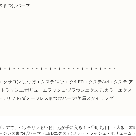
スまつげパーマ
＊＊＊＊＊＊＊＊＊＊＊＊＊＊＊＊＊＊＊＊＊＊＊＊＊＊
エクサロン
/
まつげエクステ
/
マツエク
/LED
エクステ
/led
エクステ
/
ア
ットラッシュ
/
ボリュームラッシュ
/
ブラウンエクステ
/
カラーエクス
シュリフト
/
ダメージレスまつげパーマ
/
美眉スタイリング
げケアで、パッチリ明るいお目元が手に入る！〜谷町九丁目・大阪上本
ージレスまつげパーマ・LEDエクステ(フラットラッシュ・ボリューム