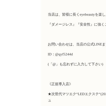
当店は、皆様に長く
eyebeauty
を楽し
『ダメージレス』『安全性』に強く
お問い合わせは、当店の公式
LINE
ま
ID
：
@qyf5244d
(
「
@
」も忘れずに入力して下さい
)
《正規導入店》
★
次世代マツエク
“LED
エクステ
“(20
ュ