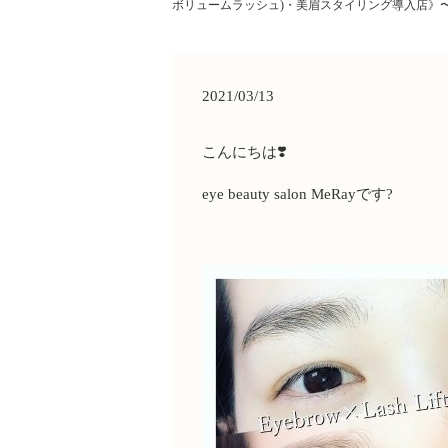
ボリュームラッシュ)・美眉スタイリング導入店》
2021/03/13
こんにちは
❣️
eye beauty salon MeRay
です
?