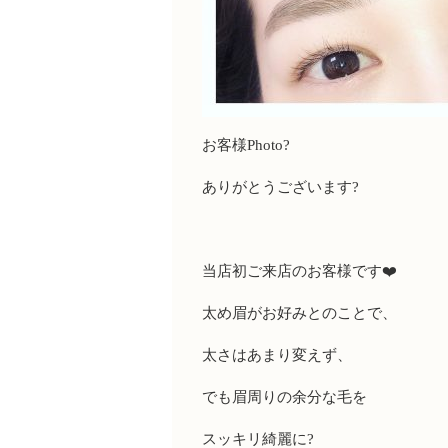
お客様
Photo
?
ありがとうございます
?
当店初ご来店のお客様です
❤️
太め眉がお好みとのことで、
太さはあまり変えず、
でも眉周りの余分な毛を
スッキリ綺麗に
?