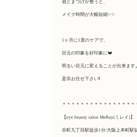
眉とまつげが整うと、
メイク時間が大幅短縮
✨✨
1
ヶ月に
1
度のケアで、
目元の印象を好印象に
❤️
明るい目元に変えることが
出来ます
是非お任せ下さい
❗️
＊＊＊＊＊＊＊＊＊＊＊＊＊＊＊＊
【
eye beauty salon MeRay(
ミレイ
)
】
谷町九丁目駅徒歩
1
分
/
大阪上本町駅