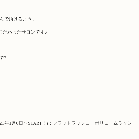
んで頂けるよう、
こだわったサロンです♪
で
?
21
年
1
月
6
日〜
START
！
)
：フラットラッシュ・ボリュームラッシ