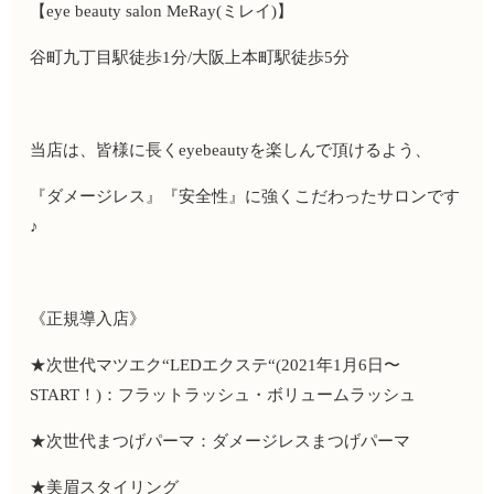
【
eye beauty salon MeRay(
ミレイ
)
】
谷町九丁目駅徒歩
1
分
/
大阪上本町駅徒歩
5
分
当店は、皆様に長く
eyebeauty
を楽しんで頂けるよう、
『ダメージレス』『安全性』に強くこだわったサロンです
♪
《正規導入店》
★
次世代マツエク
“LED
エクステ
“(2021
年
1
月
6
日〜
START
！
)
：フラットラッシュ・ボリュームラッシュ
★
次世代まつげパーマ：ダメージレスまつげパーマ
★
美眉スタイリング