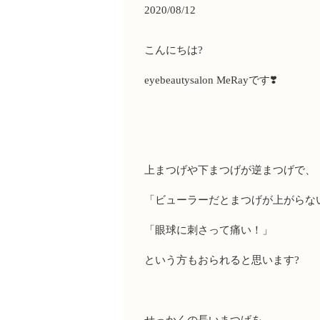
2020/08/12
こんにちは
?
eyebeautysalon MeRay
です
❣️
上まつげや下まつげが逆まつげで、
「ビューラーだとまつげが上がらな
「眼球に刺さって痛い！」
という方もおられると思います
?