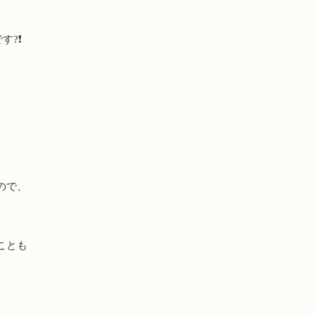
です
?❗️
ので、
ことも