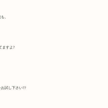
続も、
、
てますよ
?
、
をお試し下さい
??