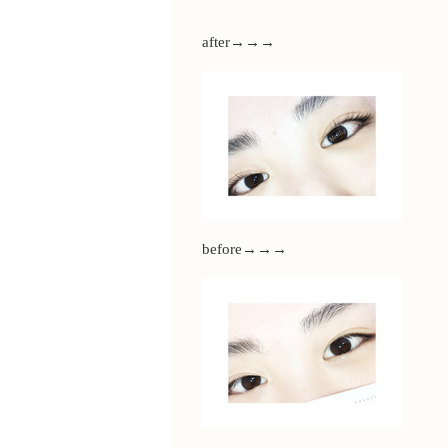
after→→→
before→→→