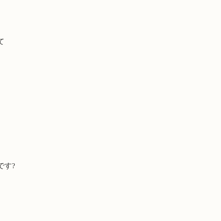
、
て
です
?