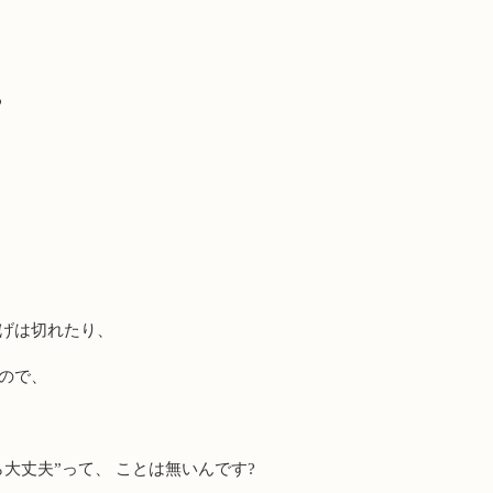
る
つげは切れたり、
ので、
ら大丈夫”って、 ことは無いんです?