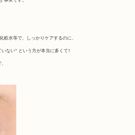
も 事実です。
 化粧水等で、しっかりケアするのに、
ていない” という方が本当に多くて?
で、